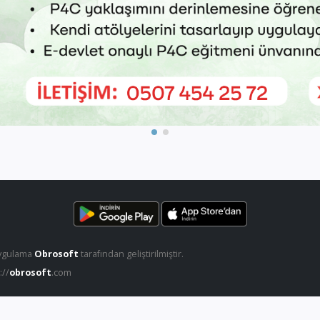
ygulama
Obrosoft
tarafından geliştirilmiştir.
://
obrosoft
.com