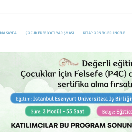
NA SAYFA
ÇOCUK EDEBİYATI YARIŞMASI
KITAP ÖRNEKLERI İNCELE